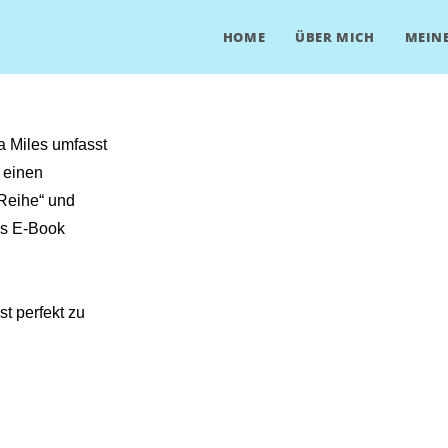
HOME
ÜBER MICH
MEINE
a Miles umfasst
 einen
-Reihe“ und
ls E-Book
t perfekt zu