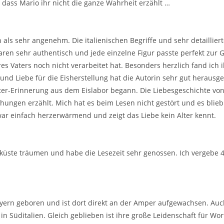
, dass Mario ihr nicht die ganze Wahrheit erzählt …
h als sehr angenehm. Die italienischen Begriffe und sehr detaillie
aren sehr authentisch und jede einzelne Figur passte perfekt zur G
es Vaters noch nicht verarbeitet hat. Besonders herzlich fand ich
 und Liebe für die Eisherstellung hat die Autorin sehr gut herausg
chter-Erinnerung aus dem Eislabor begann. Die Liebesgeschichte vo
ungen erzählt. Mich hat es beim Lesen nicht gestört und es blie
r einfach herzerwärmend und zeigt das Liebe kein Alter kennt.
üste träumen und habe die Lesezeit sehr genossen. Ich vergebe 4,
ern geboren und ist dort direkt an der Amper aufgewachsen. Auch 
n Süditalien. Gleich geblieben ist ihre große Leidenschaft für Wo