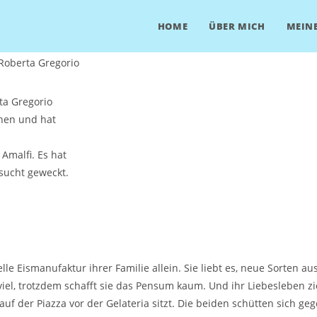
HOME
ÜBER MICH
MEINE
ta Gregorio
enen und hat
Amalfi. Es hat
sucht geweckt.
ionelle Eismanufaktur ihrer Familie allein. Sie liebt es, neue Sorte
iel, trotzdem schafft sie das Pensum kaum. Und ihr Liebesleben z
uf der Piazza vor der Gelateria sitzt. Die beiden schütten sich ge