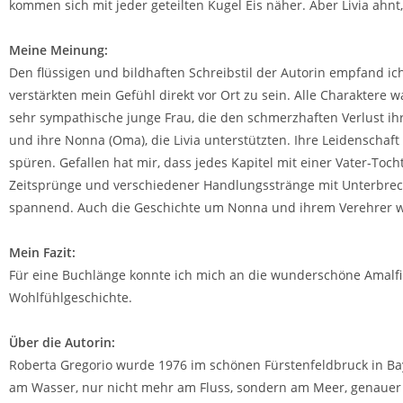
kommen sich mit jeder geteilten Kugel Eis näher. Aber Livia ahnt
Meine Meinung:
Den flüssigen und bildhaften Schreibstil der Autorin empfand ic
verstärkten mein Gefühl direkt vor Ort zu sein. Alle Charaktere w
sehr sympathische junge Frau, die den schmerzhaften Verlust ihr
und ihre Nonna (Oma), die Livia unterstützten. Ihre Leidenschaft
spüren. Gefallen hat mir, dass jedes Kapitel mit einer Vater-To
Zeitsprünge und verschiedener Handlungsstränge mit Unterbrech
spannend. Auch die Geschichte um Nonna und ihrem Verehrer wa
Mein Fazit:
Für eine Buchlänge konnte ich mich an die wunderschöne Amalfik
Wohlfühlgeschichte.
Über die Autorin:
Roberta Gregorio wurde 1976 im schönen Fürstenfeldbruck in Bay
am Wasser, nur nicht mehr am Fluss, sondern am Meer, genauer i