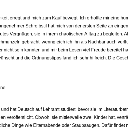
keit erregt und mich zum Kauf bewegt. Ich erhoffte mir eine h
r angenehmer Schreibstil hat mich von der ersten Seite an ein
utes Vergnügen, sie in ihrem chaotischen Alltag zu begleiten. A
Schmunzeln gebracht, wenngleich ich ihn als Nachbar auch verf
nicht sein konnten und mir beim Lesen viel Freude bereitet hat
scht und die Ordnungstipps fand ich sehr hilfreich. Die Geschi
rne.
nd hat Deutsch auf Lehramt studiert, bevor sie im Literaturbetr
n veröffentlicht. Obwohl sie mittlerweile zwei Kinder hat, vert
ltliche Dinge wie Elternabende oder Staubsaugen. Dafür findet