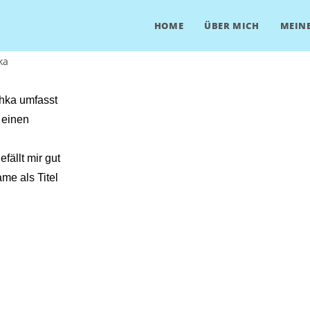
HOME
ÜBER MICH
MEINE
hka umfasst
 einen
ällt mir gut
me als Titel