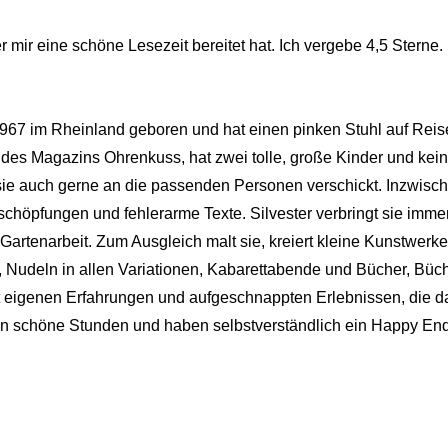
 mir eine schöne Lesezeit bereitet hat. Ich vergebe 4,5 Sterne.
1967 im Rheinland geboren und hat einen pinken Stuhl auf Reise
es Magazins Ohrenkuss, hat zwei tolle, große Kinder und kein
 sie auch gerne an die passenden Personen verschickt. Inzwische
schöpfungen und fehlerarme Texte. Silvester verbringt sie immer
artenarbeit. Zum Ausgleich malt sie, kreiert kleine Kunstwerke
 Nudeln in allen Variationen, Kabarettabende und Bücher, Büche
 eigenen Erfahrungen und aufgeschnappten Erlebnissen, die das
eren schöne Stunden und haben selbstverständlich ein Happy E