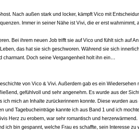
eGhost. Nach außen stark und locker, kämpft Vico mit Entscheid
enzen. Immer in seiner Nähe ist Vivi, die er erst wahrnimmt, als
ren. Bei ihrem neuen Job trifft sie auf Vico und fühlt sich auf 
 Leben, das hat sie sich geschworen. Während sie sich innerlich 
nd charmant. Doch seine Vergangenheit holt ihn ein…
e Geschichte von Vico & Vivi. Außerdem gab es ein Wiedersehen
t fließend, gefühlvoll und sehr angenehm. Es wurde aus der Sich
 ich mich an Inhalte zurückerinnern konnte. Diese wurden aus 
hten und Tagebucheinträge kannte ich aus Band 1 und ich mochte
Vivis Herz zu erobern, war sehr romantisch und herzerwärmend. I
d ich bin gespannt, welche Frau es schaffte, sein Interesse 