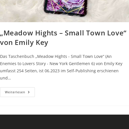
„Meadow Hights – Small Town Love“
von Emily Key
Das Taschenbuch „Meadow Hights - Small Town Love“ (An
Enemies to Lovers Story - New York Gentlemen 6) von Emily Key
umfasst 254 Seiten, ist 06.2023 im Self-Publishing erschienen
und…
„Meadow
Weiterlesen
Hights
–
Small
Town
Love“
Von
Emily
Key