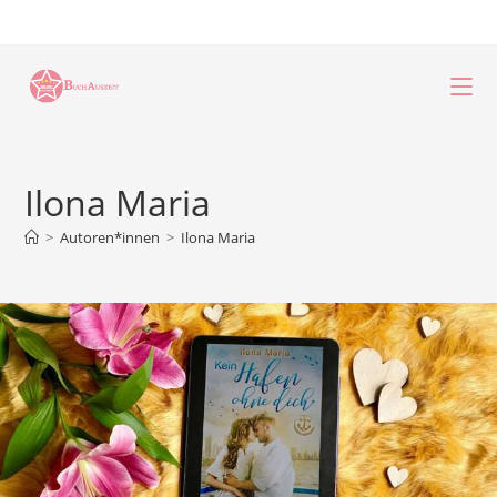
Zum
Inhalt
springen
Ilona Maria
>
Autoren*innen
>
Ilona Maria