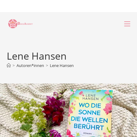
Zum
Inhalt
springen
Lene Hansen
>
Autoren*innen
>
Lene Hansen