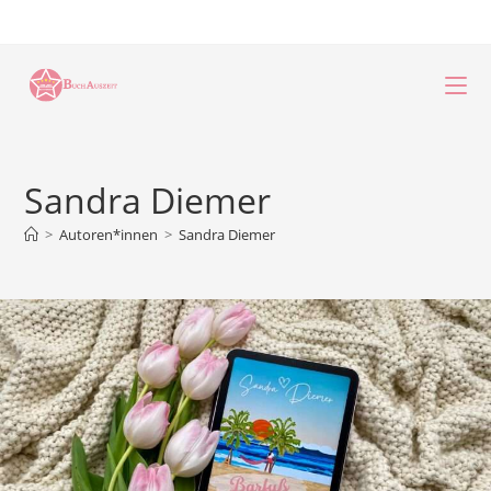
Zum
Inhalt
springen
Sandra Diemer
>
Autoren*innen
>
Sandra Diemer