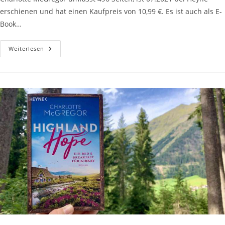
erschienen und hat einen Kaufpreis von 10,99 €. Es ist auch als E-
Book…
„Highland
Weiterlesen
Hope-
Ein
Pub
Für
Kirkby“
Von
Charlotte
McGregor