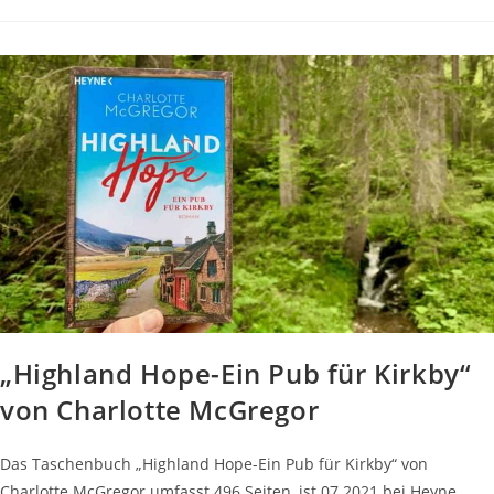
Eine
Bäckerei
Für
Kirkby“
Von
Charlotte
McGregor
„Highland Hope-Ein Pub für Kirkby“
von Charlotte McGregor
Das Taschenbuch „Highland Hope-Ein Pub für Kirkby“ von
Charlotte McGregor umfasst 496 Seiten, ist 07.2021 bei Heyne