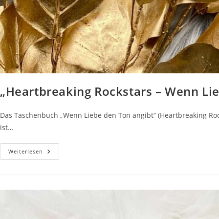
„Heartbreaking Rockstars – Wenn Lie
Das Taschenbuch „Wenn Liebe den Ton angibt“ (Heartbreaking Rockst
ist…
„Heartbreaking
Weiterlesen
Rockstars
–
Wenn
Liebe
Den
Ton
Angibt“
Von
Madita